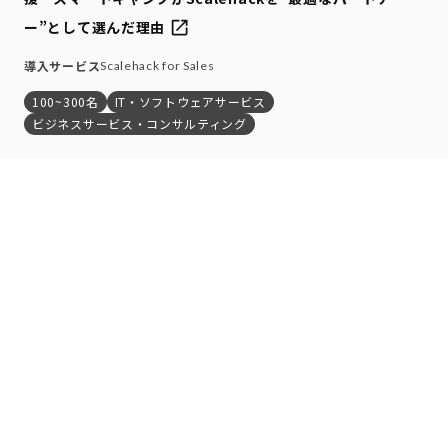
ー”として選んだ理由
導入サービス
Scalehack for Sales
100~300名
IT・ソフトウェアサービス
ビジネスサービス・コンサルティング
1
2
…
4
次