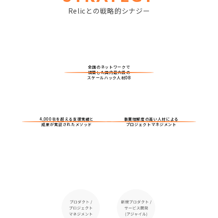
Relicとの戦略的シナジー
全国のネットワークで
構築した国内最大級の
スケールハック人材DB
4,000社を超える支援実績と
事業理解度の高い人材による
成果が実証されたメソッド
プロジェクトマネジメント