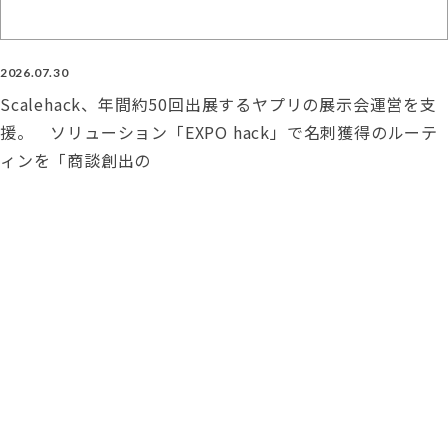
2026.07.30
Scalehack、年間約50回出展するヤプリの展示会運営を支
援。 ソリューション「EXPO hack」で名刺獲得のルーテ
ィンを「商談創出の
2026.07.21
Scalehack、営業・マーケティン
グ実行支援ノウハウでSpreadyの
展示会をプロデュース。専任不在
の体制を補完し、来場者減少のな
かでも
2026.07.08
Scalehack、HRbaseの展示会出
展を一気通貫で支援。来場者数前
回比3〜4割減の逆風下でもKPIを